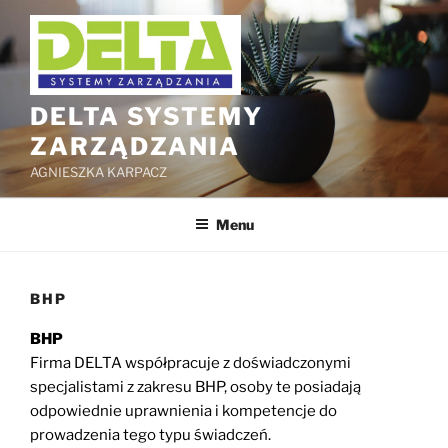
Przejdź
do
treści
DELTA SYSTEMY
ZARZĄDZANIA
AGNIESZKA KARPACZ
Menu
BHP
BHP
Firma DELTA współpracuje z doświadczonymi
specjalistami z zakresu BHP, osoby te posiadają
odpowiednie uprawnienia i kompetencje do
prowadzenia tego typu świadczeń.