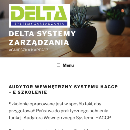
Przejdź
do
treści
DELTA SYSTEMY
ZARZĄDZANIA
AGNIESZKA KARPACZ
Menu
AUDYTOR WEWNĘTRZNY SYSTEMU HACCP
– E SZKOLENIE
Szkolenie opracowane jest w sposób taki, aby
przygotować Państwa do praktycznego pełnienia
funkcji Audytora Wewnętrznego Systemu HACCP.