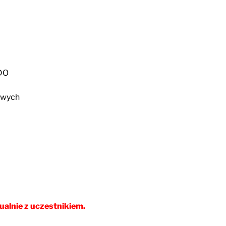
ODO
owych
ualnie z uczestnikiem.