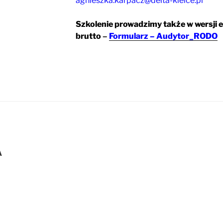
agnieszka.karpacz@delta-kielce.pl
Szkolenie prowadzimy także w wersji e
brutto
–
Formularz – Audytor_RODO
A