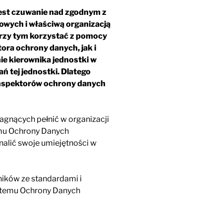
est czuwanie nad zgodnym z
wych i właściwą organizacją
przy tym korzystać z pomocy
ra ochrony danych, jak i
e kierownika jednostki w
ań tej jednostki. Dlatego
inspektorów ochrony danych
agnących pełnić w organizacji
mu Ochrony Danych
lić swoje umiejętności w
ników ze standardami i
stemu Ochrony Danych