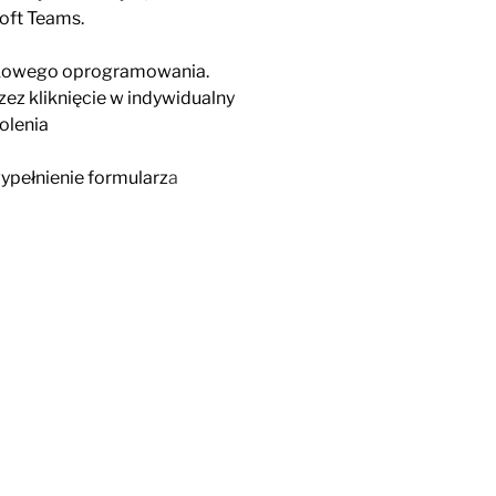
soft Teams.
tkowego oprogramowania.
ez kliknięcie w indywidualny
olenia
wypełnienie formularz
a