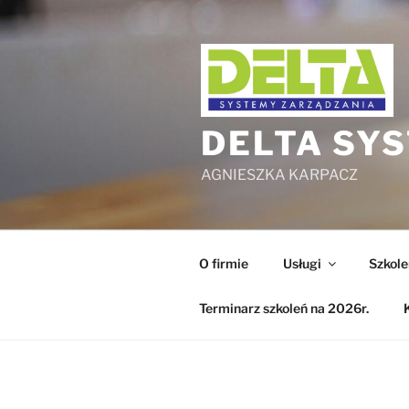
Przejdź
do
treści
DELTA SY
AGNIESZKA KARPACZ
O firmie
Usługi
Szkole
Terminarz szkoleń na 2026r.