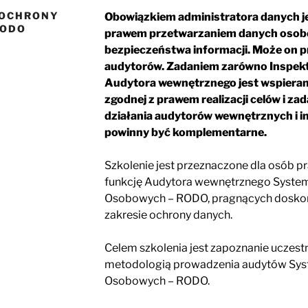
 OCHRONY
Obowiązkiem administratora danych j
RODO
prawem przetwarzaniem danych osobo
bezpieczeństwa informacji. Może on 
audytorów. Zadaniem zarówno Inspekto
Audytora wewnętrznego jest wspierani
zgodnej z prawem realizacji celów i zad
działania audytorów wewnętrznych i 
powinny być komplementarne.
Szkolenie jest przeznaczone dla osób pr
funkcję Audytora wewnętrznego Syste
Osobowych – RODO, pragnących doskona
zakresie ochrony danych.
Celem szkolenia jest zapoznanie uczest
metodologią prowadzenia audytów Sy
Osobowych – RODO.