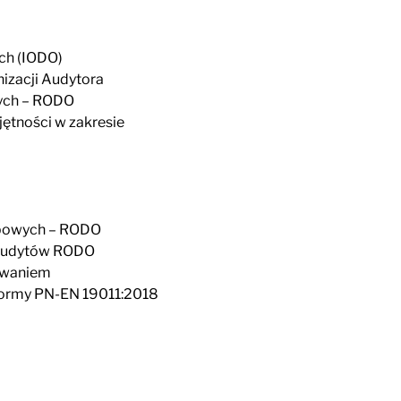
ch (IODO)
nizacji Audytora
ych – RODO
jętności w zakresie
bowych – RODO
 audytów RODO
owaniem
ormy PN-EN 19011:2018